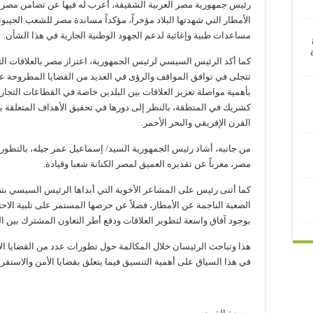
رئيس جمهورية مصر العربية الشقيقة، أعرب له فيها عن تضامن مصر ح
الأمطار التي شهدتها البلاد مؤخراً، مؤكداً مساندة مصر للشعب الجيب
مساعدات طبية وإغاثية لدعم الجهود الوطنية الجارية في هذا الشأن.
كما أكد الرئيس السيسي لرئيس الجمهورية، اعتزاز مصر بالعلاقات التار
تتجلى في توافق المواقف والرؤى في العديد من القضايا المطروحة على 
بأهمية مواصلة تعزيز العلاقات بين البلدين خاصة في القطاعات التجار
كشريك في المنطقة، بالنظر إلى دورها في تحقيق الأهداف المتعلقة بال
القرن الإفريقي والبحر الأحمر.
من جانبه، أشاد رئيس الجمهورية السيد/ إسماعيل عمر جيله، بالتطور ا
مصر، معرباً عن تقديره العميق لمصر الكنانة شعبا وقيادة.
كما أثنى رئيس على المشاعر الأخوية التي أبداها الرئيس السيسي 
الصعبة الناجمة عن الأمطار، فضلاً عن حرصها المستمر على تلبية الاحتي
بوجود آفاق واسعة لتطوير العلاقات ودفع أطر التعاون المشترك بين ا
هذا وتباحث الرئيسان خلال المكالمة حول تطورات عدد من القضايا الإقلي
في هذا السياق على أهمية التنسيق فيما يتعلق بقضايا الأمن والاستقرار