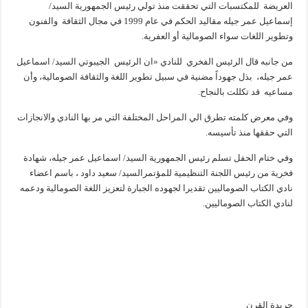
العريضة للمكتسبات التي تحققت منذ تولي رئيس الجمهورية السيد/
إسماعيل عمر جيله مقاليد الحكم في عام 1999 في مجال الثقافة والفنون
وتطوير اللغات سواء الصومالية أو العفرية.
من جانبه قال الرئيس الفخري للنادي «ان الرئيس الجيبوتي السيد/ اسماعيل
عمر جيله، بذل جهوداً مضنية في سبيل تطوير اللغة والثقافة الصومالية، وأن
مساعيه قد تكللت بالنجاح.
وفي معرض كلمته تطرق الي المراحل المختلفة التي مر بها النادي والانجازات
التي حققها منذ تأسيسه.
وفي ختام الحفل تسلم رئيس الجمهورية السيد/ اسماعيل عمر جيله، شهادة
فخرية من رئيس اللجنة التنظيمية للمؤتمرالسيد/ سعيد داود ، باسم اعضاء
نادي الكتاب الصوماليين تقديرا لجهوده الجبارة لتعزيز اللغة الصومالية ودعمه
لنادي الكتاب الصوماليين.
جريدة القرن