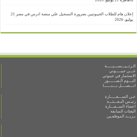
إعلان هام للطلاب الجيبوتيين بضرورة التسجيل علي منصة ادرس في مصر
21
يوليو، 2026
الـرئــيـــســـيـــــة
عـــن جيبــــوتي
الاستثمار في جيبوتي
البـــوم الـصــــــور
اتـــصــــل بـــنــــــا
عـن الســـفـــــارة
رئيـس البـعـــثـــة
اعضاء الســفـــارة
البعثات السابقة
بـريــد الموظفـين