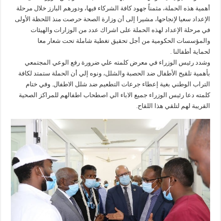
أهمية هذه الحملة، مثمناً جهود كافة الشركاء فيها، ودورهم البارز خلال مرحلة
الإعداد سعيا لإنجاحها، مشيرا إلى أن وزارة الصحة حرصت منذ اللحظة الأولى
في مرحلة الإعداد لهذه الحملة على اشراك عدد من الوزارات والهيئات
والمؤسسات الحكومية من أجل تحقيق تغطية شاملة تحت شعار معا
لحماية أطفالنا .
وشدد رئيس الوزراء في معرض كلمته علي ضرورة رفع الوعي المجتمعي
بأهمية تلقيح الأطفال ضد الحصبة والشلل، ونوه إلي أن الحملة ستمتد لكافة
التراب الوطني بغية إعطاء جرعات التطعيم ضد شلل الاطفال. وفي ختام
كلمته دعا رئيس الوزراء جميع الاباء الي اصطحاب اطفالهم للمراكز الصحية
القريبة لهم لتلقي هذا اللقاح.