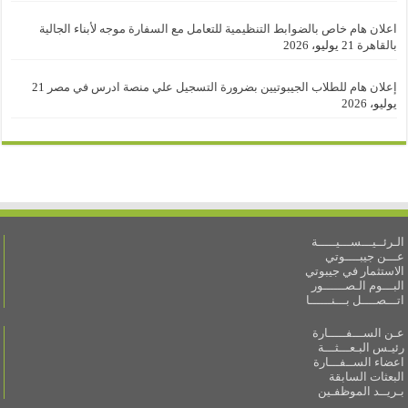
اعلان هام خاص بالضوابط التنظيمية للتعامل مع السفارة موجه لأبناء الجالية
بالقاهرة
21 يوليو، 2026
إعلان هام للطلاب الجيبوتيين بضرورة التسجيل علي منصة ادرس في مصر
21
يوليو، 2026
الـرئــيـــســـيـــــة
عـــن جيبــــوتي
الاستثمار في جيبوتي
البـــوم الـصــــــور
اتـــصــــل بـــنــــــا
عـن الســـفـــــارة
رئيـس البـعـــثـــة
اعضاء الســفـــارة
البعثات السابقة
بـريــد الموظفـين