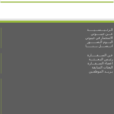
الـرئــيـــســـيـــــة
عـــن جيبــــوتي
الاستثمار في جيبوتي
البـــوم الـصــــــور
اتـــصــــل بـــنــــــا
عـن الســـفـــــارة
رئيـس البـعـــثـــة
اعضاء الســفـــارة
البعثات السابقة
بـريــد الموظفـين