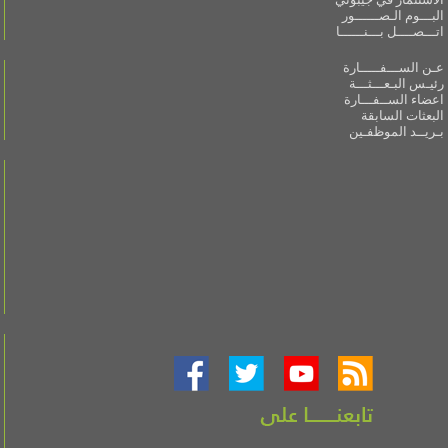
البـــوم الـصــــــور
اتـــصــــل بـــنــــــا
عـن الســـفـــــارة
رئيـس البـعـــثـــة
اعضاء الســفـــارة
البعثات السابقة
بـريــد الموظفـين