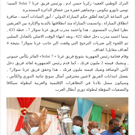
الدرك الوطني العقيد/ زكريا حسن ادم ، ورئيس فريق عرتا Solar 7 السيد/
تومي تايورو نيكوس ، وجماهير غفيرة من عشاق الدائرة المستديرة.
في الساعة الرابعة أطلق حكم المباراة الدولي / أنور السادات أحمد ، صافرة
انطلاق المباراة ، واتسمت المباراة منذ انطلاقتها بالندية والإثارة بين الفريقين
نظرا لتقارب المستوي ، هذا واعتمد مدرب فريق عرتا سولار 7 ، خطة 433 ,
بينما اعتمد مدرب دخل خطة 422 ، وبعد انتهاء الوقت الاصلي بالتعادل السلبي
تم اللجوء إلي ضربات الترجيح التي وقفت الي جانب عرتا سولار7 بنتيجة 4
أهداف مقابل3 اهداف .
وقام فخامة رئيس الجهورية بتتويج فريق عرتا « 7 Solar» الفائز بكأس جيبوتي
, وبشيك قيمته 2 مليون فرنك ، كما قدم رئيس الجمهورية لقائد فريق دخل
كأس الوصافة وشيك قيمته مليون فرنك ، هذا وحقق فريق عرتا سولار7 ,
بفضل انتدابات الفريق لاعبين محترفين أمثال سونج ثنائية الدوري والكأس ،
وسيكون ممثل بلادنا في التظاهرات الإقليمية والعربية كبطولة سيكافا
والتصفيات المؤهلة لبطولة دوري أبطال العرب.