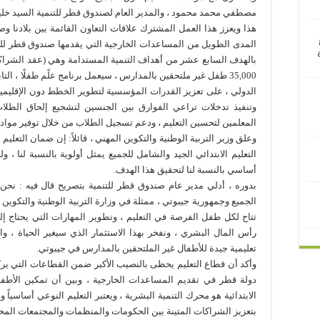
مصطفي محمد محمود ، والمدير العام لصندوق قطر للتنمية السيد خلي
هذا ويعزز هذا العمل المشترك علاقات التعاون القائمة بين بلادنا 
المدى الطويل من المساعدات الخارجية التي يقدمها صندوق قطر للتنمية
بالهدف السابع عشر من أهداف التنمية المستدامة وهي (عقد الشراك
35,000 طفل غير ملتحقين بالمدارس ، سيعمل برنامج علًم طفلًا ، ا
الدولي ، على تعزيز القدرات المؤسسية لتطوير الخطط دون الإقليمية بش
وتنفيذ تدخلات تراعي الفوارق بين الجنسين لتشجيع إلحاق الطلاب و
المعلمين لتحسين التعليم ، ودعم تسجيل الطلاب من خلال توفير مواد ا
وعلق وزير التربية الوطنية والتكوين المهني ، قائلاً: إن ضمان التعل
التعليم الابتدائي الجيد والشامل للجميع يمثل أولوية بالنسبة لنا
أساسي بالنسبة لنا لتحقيق هذا الهدف.
بدوره ، أدلي مدير عام صندوق قطر للتنمية بتصريح قال فيه : نح
الجميع وجمهورية جيبوتي ، ممثلة في وزارة التربية الوطنية والتكوين 
تتاح لكل طفل الفرصة في التعليم ، وتطوير المهارات التي يحتاج إلي
رأس المال البشري ، ونفخر بهذا الاستثمار الذي سيغير الحياة ، و
تعليمية جيدة للأطفال غير الملتحقين بالمدارس في جيبوتي.
وأكد أن قطاع التعليم يحظى بالنصيب الأكبر ضمن القطاعات التي يرك
دولة قطر في تقديم المساعدات الخارجية ، وبين أن تمكين الأطف
الابتدائية هو محرك التنمية البشرية ، ويعتبر التعليم النوعي أساسياً 
بتعزيز الشراكات المتينة بين الحكومات والمنظمات والمجتمعات المحل