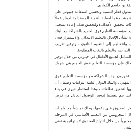
فة بن جاسم الكواري.
وصندوق قطر للتنمية وتحسين استفادة جيبوتي على
 ، دعما لعملية التنمية المستدامة لدينا , عملاً
ات لتحقيق الأهداف) ولتحقيق هدف إعادة تسجيل
لتابع لمؤسسة التعليم فوق الجميع بالشراكة مع البنك
أن الإلحاق بالتعليم الابتدائي والاستمرار فيه ،
انتقالهم إلى التعليم الثانوي ، وتوفير تدريب
لتدريس والتعلم باللغات المطلوبة.
يم الشامل لجميع الأطفال في جيبوتي من خلال توفير
 ، ولذلك فإن مؤسسة التعليم فوق الجميع هي شريك
ن فخورون بهذه الشراكة مع مؤسسة التعليم فوق
المهني ، والبنك الدولي لتلبية التزامات وضمان أن
ها لتحقيق تطلعاته ، وهذا استثمار حيوي في بناء
التي يتم تنفيذها لتوفير الوصول العادل من فرص
ز الصندوق على دعمها ، وذلك تماشياً مع أولويات
ال المحرومين من التعليم الأساسي في المرحلة
ومحورياً من خلال انتهاج الصندوق لاستراتيجية تعنى
ية .