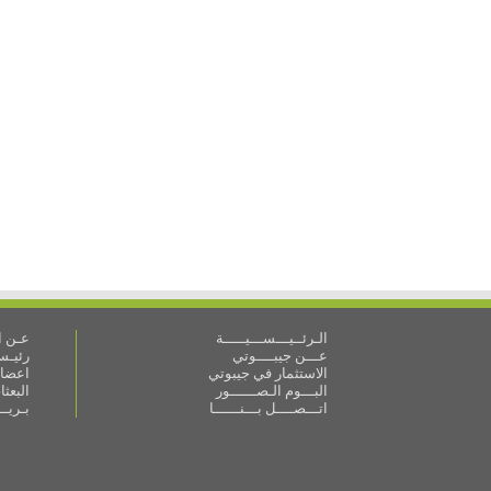
الـرئــيـــســـيـــــة
عـن ال
عـــن جيبــــوتي
رئيـس 
الاستثمار في جيبوتي
اعضاء
البـــوم الـصــــــور
البعث
اتـــصــــل بـــنــــــا
بـريـ