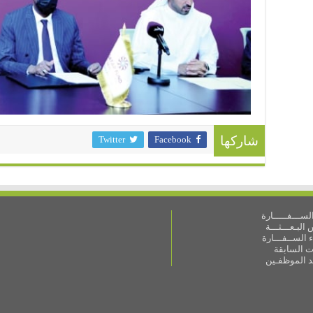
Twitter
Facebook
شاركها
ســـفـــــارة
البـعـــثـــة
 الســفـــارة
ات السابقة
ـد الموظفـين