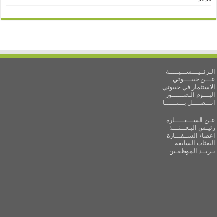
الـرئــيـــســـيـــــة
عـــن جيبــــوتي
الاستثمار في جيبوتي
البـــوم الـصــــــور
اتـــصــــل بـــنــــــا
عـن الســـفـــــارة
رئيـس البـعـــثـــة
اعضاء الســفـــارة
البعثات السابقة
بـريــد الموظفـين