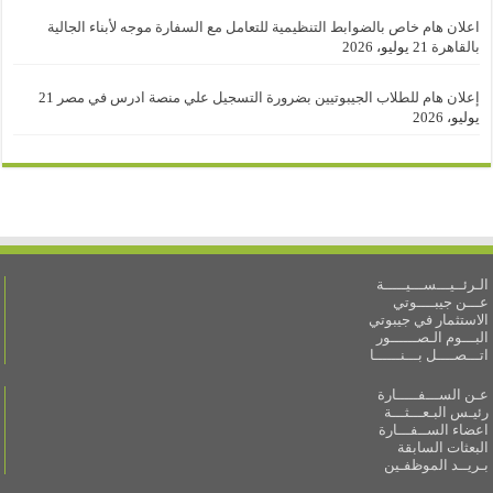
اعلان هام خاص بالضوابط التنظيمية للتعامل مع السفارة موجه لأبناء الجالية
بالقاهرة
21 يوليو، 2026
إعلان هام للطلاب الجيبوتيين بضرورة التسجيل علي منصة ادرس في مصر
21
يوليو، 2026
الـرئــيـــســـيـــــة
عـــن جيبــــوتي
الاستثمار في جيبوتي
البـــوم الـصــــــور
اتـــصــــل بـــنــــــا
عـن الســـفـــــارة
رئيـس البـعـــثـــة
اعضاء الســفـــارة
البعثات السابقة
بـريــد الموظفـين