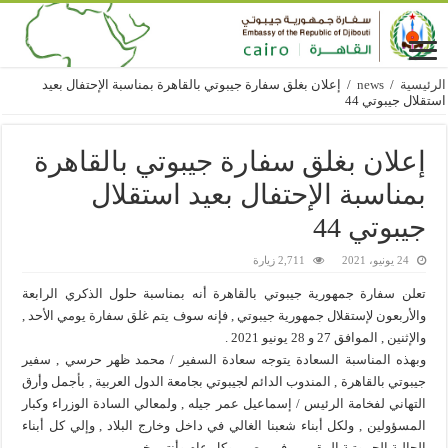
الرئيسية
/
news
/
إعلان بغلق سفارة جيبوتي بالقاهرة بمناسبة الإحتفال بعيد
استقلال جيبوتي 44
إعلان بغلق سفارة جيبوتي بالقاهرة
بمناسبة الإحتفال بعيد استقلال
جيبوتي 44
24 يونيو، 2021
2,711 زيارة
تعلن سفارة جمهورية جيبوتي بالقاهرة أنه بمناسبة حلول الذكري الرابعة
والأربعون لإستقلال جمهورية جيبوتي , فإنه سوف يتم غلق سفارة يومي الأحد ,
والإثنين , الموافق 27 و 28 يونيو 2021 .
وبهذه المناسبة السعادة يتوجه سعادة السفير / محمد ظهر حرسي , سفير
جيبوتي بالقاهرة , المندوب الدائم لجيبوتي بجامعة الدول العربية , بأجمل وأرق
التهاني لفخامة الرئيس / إسماعيل عمر جيله , ولمعالي السادة الوزراء وكبار
المسؤولين , ولكل أبناء شعبنا الغالي في داخل وخارج البلاد , وإلي كل أبناء
الجالية الجيبوتية المقيمين في مصر . وكل عام وأنتم بخير .