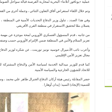
عملية «يونافور أتلانتا» البحرية لمحاربة القرصنة قبالة سواحل الصوما
وتم خلال اللقاء استعراض آفاق التعاون الثنائي ، وجملة أخرى من القض
وفي هذا الصدد ، تناول وزير الدفاع التحديات الأمنية في المنطقة ، 
يعملان معًا لتحقيق الاستقرار في منطقة القرن الأفريقي.
من جانبه ، قدم المسؤول العسكري الأوروبي لمحة موجزة عن مهمة عملية
تعزيز السلام والأمن في المنطقة ضمن الإلتزام الأوروبي حسب وصفه
وأعرب نائب الأدميرال خوسيه نونيز تورينت ، عن شكره لوزير الدفاع
مجال تعزيز الأمن الإقليمي.
كما قدم للوزير ميدالية الخدمة لسياسة الأمن والدفاع المشتركة 
للاتحاد للشؤون الخارجية والسياسة الأمنية.
حضر المقابلة رئيس هيئة أركان الدفاع الجنرال طاهر علي محمد ، وسفي
للتنمية (الإيجاد) السيد/ إيدان أوهارا .