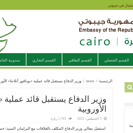
تثمار في جيبوتي
القسم القنصلي
القسم الثقافي
القسم التجاري
مندوبية الجام
الرئيسية
/
news
/
وزير الدفاع يستقبل قائد عملية «يونافور أتلانتا» الأورو
وزير الدفاع يستقبل قائد عملية «يو
الأوروبية
5 أغسطس، 2021
1,765 زيارة
ية
استقبل معالي وزير الدفاع المكلف بالعلاقات مع البرلمان السيد/ حس