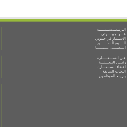
الـرئــيـــســـيـــــة
عـــن جيبــــوتي
الاستثمار في جيبوتي
البـــوم الـصــــــور
اتـــصــــل بـــنــــــا
عـن الســـفـــــارة
رئيـس البـعـــثـــة
اعضاء الســفـــارة
البعثات السابقة
بـريــد الموظفـين