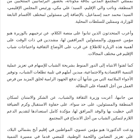
بممثلي المجتمع المدني بكافة مكوناته، بحضور البرلمانيين المنتخبين من
المنطقة، ونائب والي الإقليم، السيد/ علي مكي، ورئيس المجلس الإقليمي،
السيد/ محمد حمد إسماعيل، بالإضافة إلى مسئولين لمختلف الأقسام التابعة
للوزارة، وممثلين للسلطات المحلية.
وأعرب المتحدثون الذين تنابوا على منصة الكلام، عن ترحيبهم بالوزيرة هبو
مؤمن عسووي, والمسئولين المرافقين لها، مشددين في ذات الوقت على
أهمية هذه الزيارة للاطلاع عن قرب على الأوضاع الثقافية واحتياجات شباب
الإقليم في مختلف المجالات.
كما لفتوا الانتباه إلى الدور المنوط بشريحة الشباب للإسهام في تعزيز عملية
التنمية الاقتصادية والاجتماعية، مبدين أملهم في تلبية تطلعات الشباب، وتوفير
الأجواء الملائمة التي من شأنها أن تدفع الجهود الرامية لخلق المزيد من فرص
العمل من أجل القضاء على البطالة.
من جانبها، أعربت وزيرة الثقافة والشباب، عن الشكر والامتنان لسكان
المنطقة والمسئولين، على حد سواء، على حفاوة الاستقبال وكرم الضيافة
التي حظيت بها والوفد المرافق لها، مؤكدة كامل استعدادها لتقديم الدعم
اللازم لتمكين الشباب من أجل الاندماج في المجتمع.
ودعت الدكتورة/ هبو مؤمن عسوي، المواطنين في إقليم أبخ بشمالي البلاد،
على تعزيز التضامن واللحمة الوطنية، للمضي قدما في مسيرة التنمية