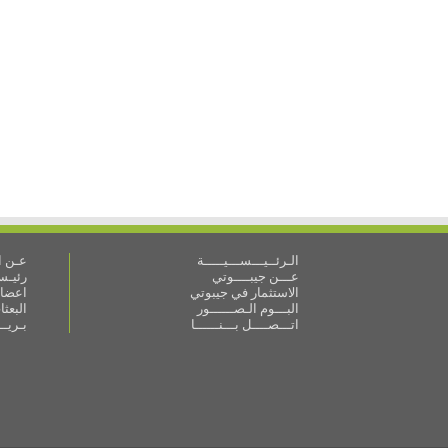
الـرئــيـــســـيـــــة
عـن ال
عـــن جيبــــوتي
رئيـس 
الاستثمار في جيبوتي
اعضاء
البـــوم الـصــــــور
البعث
اتـــصــــل بـــنــــــا
بـريـ