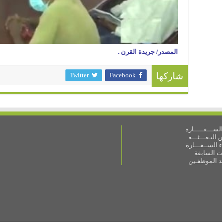
المصدر/ جريدة القرن .
Twitter
Facebook
شاركها
ســـفـــــارة
البـعـــثـــة
 الســفـــارة
ات السابقة
ـد الموظفـين