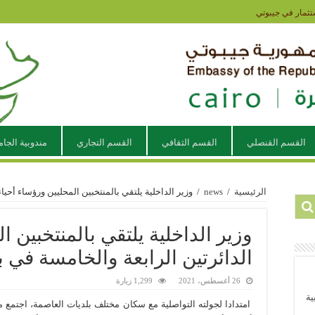
تثمار في جيبوتي
القسم القنصلي
القسم الثقافي
القسم التجاري
مندوبية الجام
الرئيسية
/
news
/
وزير الداخلية يلتقي بالمنتخبين المحليين ورؤساء أحياء
وزير الداخلية يلتقي بالمنتخبين ا
الدائرتين الرابعة والخامسة في بل
26 أغسطس، 2021
1,299 زيارة
ية
امتدادا لجولته التواصلية مع سكان مختلف بلديات العاصمة، اجتمع م