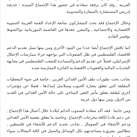
العربية , وقد كان برفقة سعادته في حضور هذا الإجتماع السيدة / خديجة
إدريس المستشارة بالسفارة والمندوبية .
وخلال الإجتماع فقد بحث المشاركون متابعة الإعداد للقمة العربية التنموية
الاقتصادية والاجتماعية ، والمقرر عقدها في العاصمة الموريتانية نواكشوط
نوفمبر القادم .
كما ناقش الإجتماع أيضا عددا من البنود الأخرى ومن بينها سبل تقديم الدعم
للاقتصاد الفلسطيني في ظل الصعوبات التي تواجهه جراء ممارسات الإحتلال
الإسرائيلي، فضلاً عن تقديم الدعم والمساندة للشعب الفلسطيني في مجابهة
التحديات المالية والعقوبات الاقتصادية الجائرة الممارسة ضده.
بجانب بحث تطورات ملف الأمن الغذائي العربي ، خاصة في ضوء المعطيات
المقلقة التي تتعلق بتجارة الحبوب وسلاسل إمدادها ، فضلا عن مؤشرات
أخرى مُقلقة تتعلق بتأثير التغير المناخي على حالة الأمن الغذائي في العديد
من الدول، ومن بينها دول عربية.
ومن جانبنا : فقد أكد سعادة المندوب الدائم لبلادنا خلال أعمال هذا الإجتماع ,
عن دعم بلادنا لكافة مخرجات الإجتماع , وخاصة ما يتعلق بقضية الأمن الغذائي
ودعم الأشقاء في الصومال , بجانب تجديد الدعم للأشقاء في فلسطين ,
مطالبين بضرورة مساعدتهم بكل الوسائل والسبل في كافة المجالات سواء