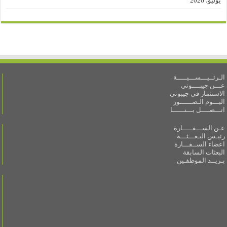
يوليو، 2026
الـرئــيـــســـيـــــة
عـــن جيبــــوتي
الاستثمار في جيبوتي
البـــوم الـصــــــور
اتـــصــــل بـــنــــــا
عـن الســـفـــــارة
رئيـس البـعـــثـــة
اعضاء الســفـــارة
البعثات السابقة
بـريــد الموظفـين