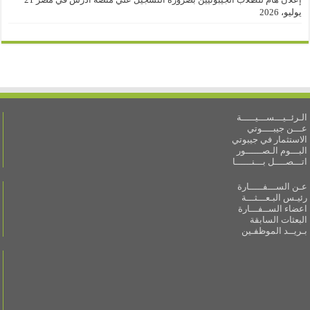
يوليو، 2026
الـرئــيـــســـيـــــة
عـــن جيبــــوتي
الاستثمار في جيبوتي
البـــوم الـصــــــور
اتـــصــــل بـــنــــــا
عـن الســـفـــــارة
رئيـس البـعـــثـــة
اعضاء الســفـــارة
البعثات السابقة
بـريــد الموظفـين