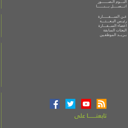
البـــوم الـصــــــور
اتـــصــــل بـــنــــــا
عـن الســـفـــــارة
رئيـس البـعـــثـــة
اعضاء الســفـــارة
البعثات السابقة
بـريــد الموظفـين