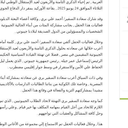
العربية , تم إحياء الذكري الثامنة والأربعون لعيد الإستقلال الوطني لب
الثلاثاء الموافق 24 يونيو 2025 , بقاعة الأوركيد بمقر دار الدفاع الجوي بمدينة نصر بالقاهرة .
وقد شارك سعادة السفير/ أحمد علي بري , وكافة أعضاء البعثة الدبلو
فعاليات هذا الحفل , بجانب مشاركة المئات من أبناء الجالية الجيبوتية
الشخصيات والمسؤولين من الدول الصديقة لبلادنا جيبوتي .
وخلال فعاليات الحفل ألقي سعادة السفير/ أحمد علي بري , كلمة أمام
أعرب خلالها عن سعادته بحلول الذكري الثامنة والأربعون لعيد الإستقلال 
الجيبوتية المقيمين في مصر , فضلا عن تهنئة القيادة السياسية الحكيم
الرئيس/إسماعيل عمر جيله , رئيس جمهورية جيبوتي , الذي يعمل ليل نه
الحفاظ علي الأمن والاستقرار في وسط جوار إقليمي مضطرب .
وفي ذات السياق أعرب سعادة السفير بري عن سعادته بمشاركة أبنائنا
المصرية , وخاصة تلك الكوكبة من بناتنا الطالبات الدارسات بالأكاديمية 
مشيدا بمشاركتهم الثرية والفعالة في وقائع هذا الحفل .
كما وجه سعادة السفير بري التهنئة لاتحاد الطلاب الجيبوتيين , الذي 
اللازم للاتحاد من أجل القيام بمهامه المكلف بها خير قيام , وعلي رأسها
وحل كافة المشاكل والعقبات التي تواجههم .
هذا , وخلال فعاليات الحفل تم الاستماع إلي مجموعة من الأغاني الوطن