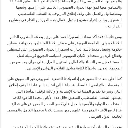
والمندوبين الدائمين سبل تقديم المساعدة العاجلة لدولة فلسطين الشقيقة
والتضامن معها لمواجهة العدوان الصهيوني الغاشم علي أراضيها وشعبها
ومقدساتها , والعمل علي وقف إطلاق النار وحماية الشعب الفلسطيني
الشقيق , بجانب إقرار مشروع جدول أعمال هذه الدورة , والنظر في مشاريع
القرارات .
ومن جانبنا : فقد أكد سعادة السفير/ أحمد علي بري , بصفته المندوب الدائم
لبلادنا جيبوتي بالجامعة العربية , علي موقف بلادنا المتضامن مع دولة فلسطين
حكومة وشعبا , مدينا بأشد العبارات استمرار العدوان الصهيوني علي فلسطين
وقطاع غزة , واستخدام الكيان الصهيوني لسياسة التجويع كوسيلة لقتل
المستضعفين من النساء والأطفال والمدنيين العزل , علي مرأي ومسمع من
المجتمع الدولي , وانتهاكا لكافة مبادئ القانون الدولي والإنساني .
كما أعلن سعادة السفير عن إدانة بلادنا للتصعيد الصهيوني غير المسبوق علي
المقدسات والأراضي الفلسطينية , داعيا إلي اتخاذ تدابير عاجلة لوقف إطلاق
النار , وسرعة تقديم المساعدات الإنسانية والإغاثية لوقف المأساة التي
يعيشها الشعب الفلسطيني الشقيق خلال هذه الأيام , مجددا الدعوة لكافة
المنظمات الدولية والأممية بالعمل علي كسر الحصار المفروض علي قطاع
غزة لرفع الأعباء المفروضة عليهم , مع تمسك بلادنا بدعمها الكامل والمستمر
لجامعة الدول العربية .
وفي ذات السياق أكد سعادة السفير بري عن دعم بلادنا الكامل لكافة بنود