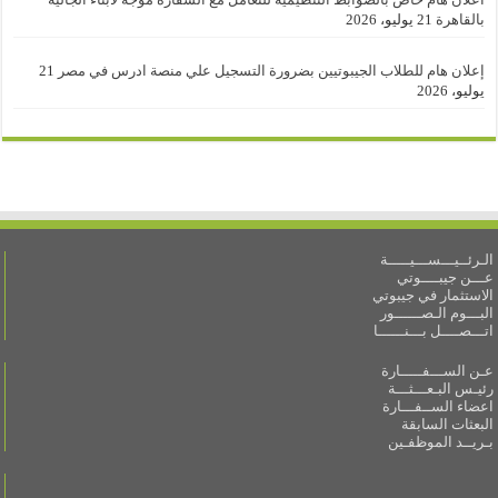
بالقاهرة
21 يوليو، 2026
إعلان هام للطلاب الجيبوتيين بضرورة التسجيل علي منصة ادرس في مصر
21
يوليو، 2026
الـرئــيـــســـيـــــة
عـــن جيبــــوتي
الاستثمار في جيبوتي
البـــوم الـصــــــور
اتـــصــــل بـــنــــــا
عـن الســـفـــــارة
رئيـس البـعـــثـــة
اعضاء الســفـــارة
البعثات السابقة
بـريــد الموظفـين