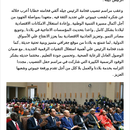
وعقب مراسم تنصيب فخامة الرئيس جيله ألقي فخامته خطابا أعرب خلاله
عن شكره لشعب جيبوتي علي تجديد الثقة فيه , متعهدا بمواصلة الجهود من
أجل اكمال مسيرة التنمية الوطنية , وإعادة استغلال الامكانات الاقتصادية
لبلادنا بشكل كامل , واعدا بتحديث المؤسسات الانتاجية في بلادنا , وتنويع
مصادر النمو , وتعزيز الجاذبية الاقتصادية بما يعزز الانفتاح علي الأسواق
الدولية , لما تتمتع به بلادنا من موقع جغرافي متميز وبنية تحتية حديثة , كما
شدد فخامة الرئيس علي أهمية استغلال التقنيات الرقمية الجديدة , مع ضمان
الوصول العادل للرعاية الصحية , وتحسين جودة التعليم , مختتما حديثه بشكر
الوفود الرسمية الكبيرة التي شاركت في مراسم حفل التنصيب , مجددا
التزامه بخدمة بلادنا والعمل بلا كلل من أجل تقدم ورفعة جيبوتي وشعبها
العزيز .