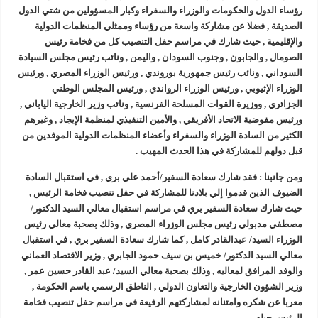
رؤساء الدول والحكومات والوزراء والسفراء وكبار المسؤولين من شتي الدول
الصديقة , فضلا عن مشاركة واسعة من رؤساء وممثلي المنظمات الدولية
والإقليمية , حيث شارك في مراسم حفل التنصيب كل من فخامة رئيس
الصومال , والجابون , وجنوب السودان , واليمن , ونائب رئيس مجلس السيادة
السوداني , ونائب رئيس جمهورية بوروندي , ورئيس الوزراء المصري , ورئيس
الوزراء الإثيوبي , ورئيس الوزراء الرواندي , ورئيس المجلس الوطني
الجزائري , ووزيرة القوات المسلحة الفرنسية , ونائب وزير الخارجية الياباني ,
ورئيس مفوضية الاتحاد الأفريقي , والأمين التنفيذي لمنظمة الإيجاد , وغيرهم
الكثير من السادة الوزراء والسفراء وأعضاء المنظمات الدولية الموفدين من
قبل دولهم للمشاركة في هذا الحدث المهيب .
ومن جانبنا : فقد شارك سعادة السفير/أحمد علي بري , في استقبال السادة
الضيوف الذين قدموا إلي بلادنا للمشاركة في حفل تنصيب فخامة الرئيس ,
حيث شارك سعادة السفير بري في مراسم استقبال معالي السيد الدكتور/
مصطفي مدبولي رئيس مجلس الوزراء المصري , وذلك بصحبة معالي رئيس
الوزراء السيد/ عبدالقادر كامل , كما شارك سعادة السفير بري , في استقبال
معالي السيد الدكتور/ خميس بن سيف حمود الجابري , وزير الاقتصاد العماني
والوفد المرافق لمعاليه , وذلك بصحبة معالي السيد/ عبد القادر حسين عمر ,
وزير الشؤون الخارجية والتعاون الدولي , الناطق الرسمي باسم الحكومة ,
معربا عن شكره وامتنانه لمشاركتهم الرفيعة في مراسم حفل تنصيب فخامة
الرئيس جيله .