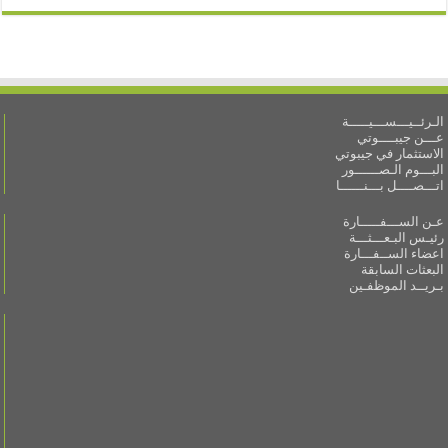
الـرئــيـــســـيـــــة
عـــن جيبــــوتي
الاستثمار في جيبوتي
البـــوم الـصــــــور
اتـــصــــل بـــنــــــا
عـن الســـفـــــارة
رئيـس البـعـــثـــة
اعضاء الســفـــارة
البعثات السابقة
بـريــد الموظفـين