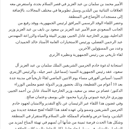
الأمير محمد بن سلمان بن عبد العزيز في قصر السلام بجدة، واستعرض معه
العلاقات الثنائية بين البلدين وسبل تطويرها في مختلف المجالات، بالإضافة
إلى مستجدات الأوضاع في المنطقة.
وحضر اللقاء الوفد الرسمي المرافق لرئيس الجمهورية، ووفد رفيع من
الجانب السعودي ضم الأمير عبد العزيز بن سعود بن نايف بن عبد العزيز وزير
الداخلية، ووزير الخارجية عادل الجبير، ووزير البيئة والمياه والزراعة المهندس
عبد الرحمن الفضلي، ورئيس الاستخبارات العامة الأستاذ خالد الحميدان،
وعدد من المسؤولين الآخرين.
لقاء تاريخي بين رئيس الجمهورية ونظيره الأرتري
استجابة لدعوة خادم الحرمين الشريفين الملك سلمان بن عبد العزيز آل
سعود، عقد رئيس الجمهورية السيد/ إسماعيل عمر جيله ، والرئيس الإريتري
السيد/ أسياس أفورقي مساء يوم الاثنين الماضي لقاءً تاريخياً في مدينة جدة
بعد 10 أعوام من القطيعة، وذلك بحضور وزير الدولة عضو مجلس الوزراء
الدكتور/ عصام بن سعد بن سعيد، وزير الخارجية الأستاذ عادل بن أحمد الجبير،
ووزيري خارجية جيبوتي وأرتريا محمود علي يوسف وعثمان صالح .
وفي غضون هذا اللقاء عبر الرئيسان عن بالغ التقدير والامتنان لجهود خادم
الحرمين الشريفين وسمو ولي عهده لعقد هذا اللقاء لفتح صفحة جديدة بين
البلدين، وثمنا حرص واهتمام المملكة على السلام والاستقرار في المنطقة.
وشكل هذا الحدث فرصة ثمينة من شأنها أن تُسهم في تهيئة المناخ لمزيد من
التواصل والتشاور في سبيل إيجاد حلول لكل النقاط والمشكلات الخلافية