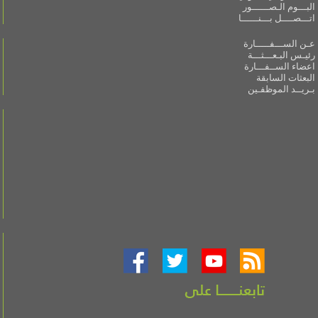
البـــوم الـصــــــور
اتـــصــــل بـــنــــــا
عـن الســـفـــــارة
رئيـس البـعـــثـــة
اعضاء الســفـــارة
البعثات السابقة
بـريــد الموظفـين