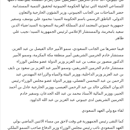
للمساعي الحثيثة التي تبذلها الحكومة الجيبوتية لتحقيق التنمية المستدامة.
حضر المباحثات من الجانب الجيبوتي، وزير الشؤون الخارجية والتعاون
الدولي، الناطق الرسمي باسم الحكومة السيد/ محمود علي يوسف، وسفير
جمهورية جيبوتي المعتمد لدى المملكة العربية السعودية السيد/ضياء الدين
سعيد بامخرمة، والمستشار الإعلامي لرئيس الجمهورية السيد/ نجيب علي
طاهر.
فيما حضرها من الجانب السعودي، سمو الأمير خالد الفيصل بن عبد العزيز،
مستشار خادم الحرمين الشريفين أمير منطقة مكة المكرمة، وسمو الأمير
الدكتور منصور بن متعب بن عبد العزيز وزير الدولة عضو مجلس الوزراء
مستشار خادم الحرمين الشريفين، وسمو الأمير عبد العزيز بن سعود بن نايف
بن عبد العزيز وزير الداخلية، ووزير البيئة والمياه والزراعة المهندس عبد
الرحمن بن عبد المحسن الفضلي، ووزير الدولة عضو مجلس الوزراء رئيس
الديوان الملكي خالد بن عبد الرحمن العيسى، ووزير الخارجية عادل بن أحمد
الجبير، ووزير المالية الأستاذ محمد بن عبد الله الجدعان، وسفير خادم
الحرمين الشريفين لدى جيبوتي عبد العزيز بن عبد الله الداوود.
لقاء مع ولي العهد السعودي
كما التقى رئيس الجمهورية في وقت لاحق من مساء الاثنين الماضي بولي
العهد السعودي نائب رئيس مجلس الوزراء وزير الدفاع صاحب السمو الملكي