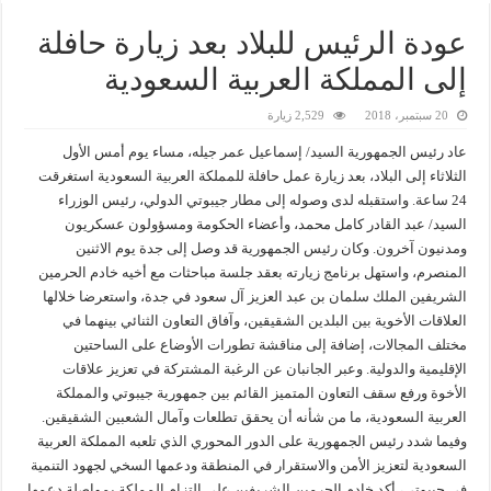
عودة الرئيس للبلاد بعد زيارة حافلة
إلى المملكة العربية السعودية
20 سبتمبر، 2018
2,529 زيارة
عاد رئيس الجمهورية السيد/ إسماعيل عمر جيله، مساء يوم أمس الأول
الثلاثاء إلى البلاد، بعد زيارة عمل حافلة للمملكة العربية السعودية استغرقت
24 ساعة. واستقبله لدى وصوله إلى مطار جيبوتي الدولي، رئيس الوزراء
السيد/ عبد القادر كامل محمد، وأعضاء الحكومة ومسؤولون عسكريون
ومدنيون آخرون. وكان رئيس الجمهورية قد وصل إلى جدة يوم الاثنين
المنصرم، واستهل برنامج زيارته بعقد جلسة مباحثات مع أخيه خادم الحرمين
الشريفين الملك سلمان بن عبد العزيز آل سعود في جدة، واستعرضا خلالها
العلاقات الأخوية بين البلدين الشقيقين، وآفاق التعاون الثنائي بينهما في
مختلف المجالات، إضافة إلى مناقشة تطورات الأوضاع على الساحتين
الإقليمية والدولية. وعبر الجانبان عن الرغبة المشتركة في تعزيز علاقات
الأخوة ورفع سقف التعاون المتميز القائم بين جمهورية جيبوتي والمملكة
العربية السعودية، ما من شأنه أن يحقق تطلعات وآمال الشعبين الشقيقين.
وفيما شدد رئيس الجمهورية على الدور المحوري الذي تلعبه المملكة العربية
السعودية لتعزيز الأمن والاستقرار في المنطقة ودعمها السخي لجهود التنمية
في جيبوتي، أكد خادم الحرمين الشريفين على إلتزام المملكة بمواصلة دعمها