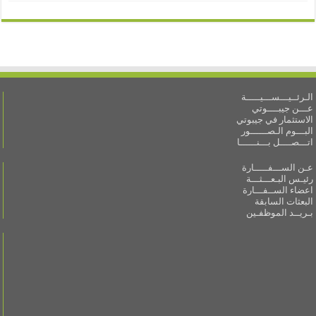
الـرئــيـــســـيـــــة
عـــن جيبــــوتي
الاستثمار في جيبوتي
البـــوم الـصــــــور
اتـــصــــل بـــنــــــا
عـن الســـفـــــارة
رئيـس البـعـــثـــة
اعضاء الســفـــارة
البعثات السابقة
بـريــد الموظفـين