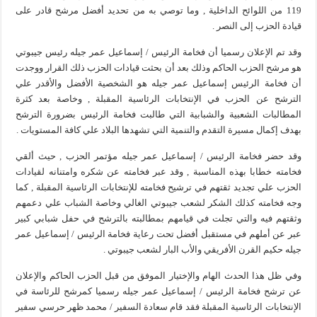
119 من اللوائح الداخلية , وما توصي به من تحديد أفضل مرشح قادر على
قيادة الحزب إلى النصر .
وقد تم الإعلان رسميا أن فخامة الرئيس / إسماعيل عمر جيله رئيس جيبوتي
هو مرشح الحزب الحاكم وذلك بعد أن بحثت قيادات الحزب ذلك القرار ووجدت
أن فخامة الرئيس إسماعيل عمر جيله هو الشخصية الأفضل والأقدر علي
الترشح عن الحزب في الإنتخابات الرئاسية المقبلة , وخاصة بعد كثرة
المطالبات الشعبية والشبابية التي طالبت فخامة الرئيس بضرورة الترشح
بهدف إكمال مسيرة التقدم والتنمية التي تشهدها البلاد علي كافة المستويات .
وقد حضر فخامة الرئيس / إسماعيل عمر جيله مؤتمر الحزب , حيث ألقي
فخامته خطابا بهذه المناسبة , وقد عبر فخامته عن شكره وامتنانه لقيادات
الحزب علي تجديد ثقتهم في ترشيح فخامته للإنتخابات الرئاسية المقبلة , كما
وجه فخامته كذلك الشكر لشعب جيبوتي الغالي وخاصة الشباب علي دعمهم
وثقتهم فيه والتي تجلت في قيامهم بمطالبته بالترشح في حفل شبابي كبير
عبر عن أملهم في مستقبل أفضل تحت رعاية فخامة الرئيس / إسماعيل عمر
جيله حكيم القرن الأفريقي والأب البار لشعب جيبوتي .
وفي ظل هذا الحدث الهام والإختيار الموفق من قبل الحزب الحاكم والإعلان
عن ترشح فخامة الرئيس / إسماعيل عمر جيله رسميا كمرشح للرئاسة في
الإنتخابات الرئاسية المقبلة فقد قام سعادة السفير / محمد ظهر حرسي سفير