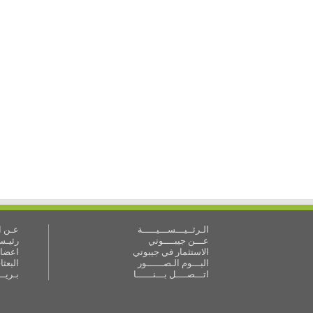
الـرئــيـــســـيـــــة
عـن ال
عـــن جيبــــوتي
رئيـس 
الاستثمار في جيبوتي
اعضاء
البـــوم الـصــــــور
البعث
اتـــصــــل بـــنــــــا
بـريـ