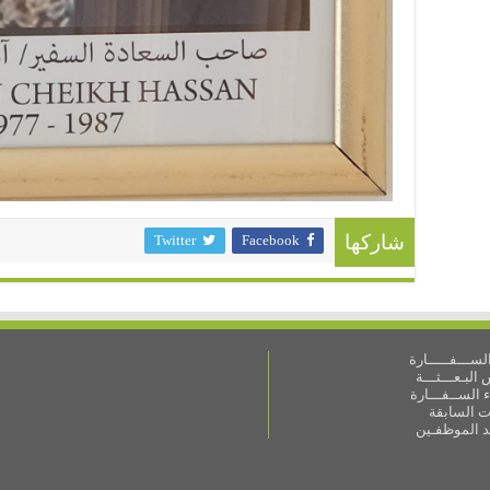
Twitter
Facebook
شاركها
ســـفـــــارة
البـعـــثـــة
 الســفـــارة
ات السابقة
ـد الموظفـين