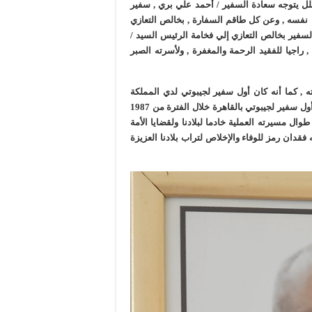
لل يتوجه سعادة السفير / أحمد علي بري , سفير
عن نفسه , وعن كل طاقم السفارة , بخالص التعازي
السفير بخالص التعازي إلي فخامة الرئيس السيد /
 راجيا للفقيد الرحمة والمغفرة , ولأسرته الصبر
 , كما أنه كان أول سفير لجيبوتي لدي المملكة
العربية السعودية خلال الفترة من 1977 إلي 1987 , ثم تولي منصب أول سفير لجيبوتي بالقاهرة خلال الفترة من 1987
يد طوال مسيرته العملية خادما لبلادنا ولقضايا الأمة
 فقدان رمز للوفاء والإخلاص لتراب بلادنا العزيزة