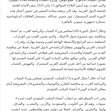
والتي عقدت يوم أمس الثلاثاء الموافق 13 يناير 2026 بمقر الأمانة العامة
لجامعة الدول العربية , وقد كان برفقة سعادة السفير في حضور أعمال هذه
الدورة السيد المستشار/ عمر حسين عبدالله , مستشار العلاقات الدبلوماسية
بسفارة جمهورية جيبوتي بالقاهرة .
وخلال أعمال الدورة (49) لمجلس وزراء الشباب والرياضة العرب تم اعتماد
ومناقشة بنود مشروع جدول الأعمال ، والذي تضمن العديد من القرارات
المتعلقة بدعم البرامج والأنشطة الهادفة لتعزيز وتنمية مهارات وقدرات
الشباب العربي والنهوض بقطاع الرياضة في الدول العربية , فضلا عن مناقشة
العديد من القضايا والتحديات المفروضة علي قطاعي الشباب والرياضة في
العالم العربي , والتي توافق معالي السادة الوزراء علي أهمية التصدي لها
بصورة جماعية من أجل تعزيز العمل العربي المشترك , والنهوض بالشباب
لكونهم الطاقة الأساسية لصناعة المستقبل .
كما أنه خلال أعمال الدورة (72) للمكتب التنفيذي لمجلس وزراء الشباب
والرياضة العرب تم مناقشة التقارير والتوصيات والمشروعات المعروضة أمام
معالي السادة الوزراء أعضاء المكتب التنفيذي .
وفي ذات السياق فقد تم انتخاب أعضاء المكتب التنفيذي الجدد لمدة 4
سنوات , وهم كل من الكويت , والسعودية , والأردن , والمغرب , والعراق ,
وليبيا , والبحرين , والجزائر , فضلا عن دولتي مصر وفلسطين , حيث انتخبت