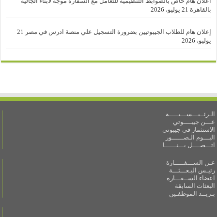
اعلان هام خاص بالضوابط التنظيمية للتعامل مع السفارة موجه لأبناء الجالية
بالقاهرة
21 يوليو، 2026
إعلان هام للطلاب الجيبوتيين بضرورة التسجيل علي منصة ادرس في مصر
21
يوليو، 2026
الـرئــيـــســـيـــــة
عـــن جيبــــوتي
الاستثمار في جيبوتي
البـــوم الـصــــــور
اتـــصــــل بـــنــــــا
عـن الســـفـــــارة
رئيـس البـعـــثـــة
اعضاء الســفـــارة
البعثات السابقة
بـريــد الموظفـين