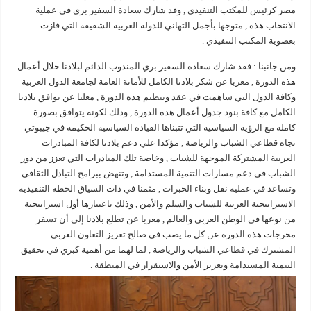
مصر كرئيس للمكتب التنفيذي , وقد شارك سعادة السفير بري في عملية
الانتخاب هذه , متوجها بأجمل التهاني للدولة العربية الشقيقة التي فازت
بعضوية المكتب التنفيذي .
ومن جانبنا : فقد شارك سعادة السفير بري المندوب الدائم لبلادنا خلال أعمال
هذه الدورة , معربا عن شكر بلادنا الكامل للأمانة العامة لجامعة الدول العربية
وكافة الدول التي ساهمت في عقد وتنظيم هذه الدورة , معلنا عن توافق بلادنا
الكامل مع كافة بنود جدول أعمال هذه الدورة , وذلك لكونه يتوافق بصورة
كاملة مع الرؤية السياسية التي تتبناها القيادة السياسية الحكيمة في جيبوتي
تجاه قطاعي الشباب والرياضة , مؤكدا علي دعم بلادنا لكافة المبادرات
العربية المشتركة الموجهة للشباب , وخاصة تلك المبادرات التي تعزز من دور
الشباب في دعم مسارات التنمية المستدامة , وتنهض ببرامج التبادل الثقافي
وتساعد في عملية نقل وبناء الخبرات , مثمنا في ذات السياق الخطة التنفيذية
الاستراتيجية العربية للشباب والسلم والأمن , وذلك باعتبارها أول استراتيجية
من نوعها في الوطن العربي والعالم , معربا عن تطلع بلادنا إلي أن تسفر
مخرجات هذه الدورة عن كل ما يصب في صالح تعزيز التعاون العربي
المشترك في قطاعي الشباب والرياضة , لما لهما من أهمية كبري في تحقيق
التنمية المستدامة وتعزيز الأمن والاستقرار في المنطقة .