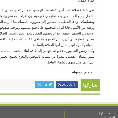
جورد حمدو.
وفي خطبة صلاة العيد أبرز الإمام عبد الرحمن شمس الدين معاني عيد
تشمل جميع المسلمين بعد فطرهم، ففيه يتعاون أفراد المجتمع ويتضامن
ومتماسكة . ودعا الخطيب المصلين إلى ضرورة التمسك بما أمر به المول
ورفعة بين الأمم ، حاثا أفراد المجتمع على جمع شملهم وتوحيد صفوفهم 
الإسلامي الحنيف وتفقد أحوال بعضهم البعض ليعم الخير وينتشر الصلاح
وتجدر الإشارة إلى أن رئيس الجمهورية تلقى عقب أداء صلاة عيد الفطر
الدولة والمواطنين الذين أدوا الصلاة بالساحة.
وكان رئيس الجمهورية قد وجه التهاني إلى كافة أبناء الشعب بمناسبة 
شهر رمضان الفضيل. معبرا عن تمنياته بالتوفيق والنجاح لجميع الجيبوتيي
على المرضى منهم بالشفاء العاجل.
المصدر :alqarn
Twitter
Facebook
شاركها
ســـفـــــارة
البـعـــثـــة