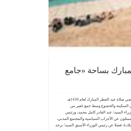
مبارك بساحة «جامع
أدى رئيس الجمهورية السيد/ إسماعيل عمر جيله صباح يوم الأحد الماضي صلاة عيد الفطر المبارك لعام 1439هـ
 جو من السكينة والخشوع وسط جمع غفير من
زراء السيد/ عبد القادر كامل محمد، ورئيس
ممثلون عن الأحزاب السياسية والمجتمع المدني،
ادنا، فضلا عن رئيس الوزراء الأسبق السيد/ برخد