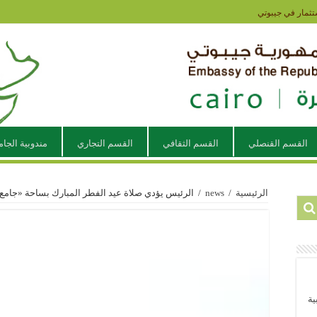
تثمار في جيبوتي
القسم القنصلي
القسم الثقافي
القسم التجاري
مندوبية الجام
الرئيسية
/
news
/
الرئيس يؤدي صلاة عيد الفطر المبارك بساحة «جامع 
ية