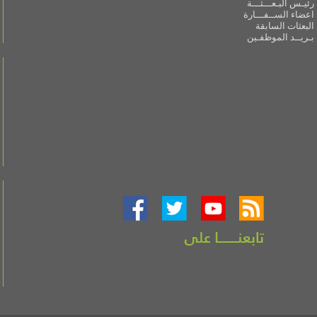
رئيـس البـعـــثـــة
اعضاء الســفـــارة
البعثات السابقة
بـريــد الموظفـين