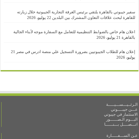
سفير جيبوتي بالقاهرة يلتقي برئيس الغرفة التجارية الجيبوتية خلال زيارته
للقاهرة لبحث علاقات التعاون المشترك بين البلدين
22 يوليو، 2026
اعلان هام خاص بالضوابط التنظيمية للتعامل مع السفارة موجه لأبناء الجالية
بالقاهرة
21 يوليو، 2026
إعلان هام للطلاب الجيبوتيين بضرورة التسجيل علي منصة ادرس في مصر
21
يوليو، 2026
الـرئــيـــســـيـــــة
عـــن جيبــــوتي
الاستثمار في جيبوتي
البـــوم الـصــــــور
اتـــصــــل بـــنــــــا
عـن الســـفـــــارة