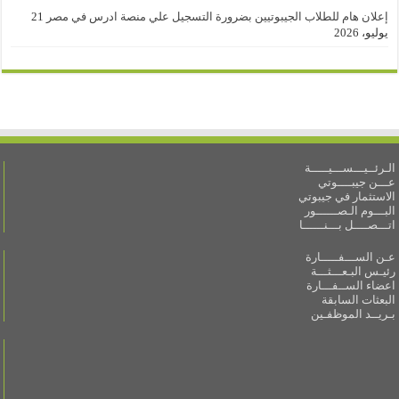
إعلان هام للطلاب الجيبوتيين بضرورة التسجيل علي منصة ادرس في مصر
21
يوليو، 2026
الـرئــيـــســـيـــــة
عـــن جيبــــوتي
الاستثمار في جيبوتي
البـــوم الـصــــــور
اتـــصــــل بـــنــــــا
عـن الســـفـــــارة
رئيـس البـعـــثـــة
اعضاء الســفـــارة
البعثات السابقة
بـريــد الموظفـين