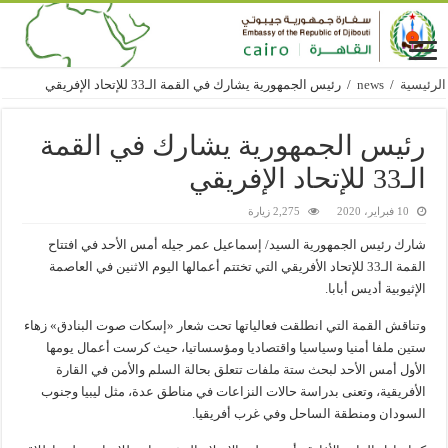
الرئيسية
/
news
/
رئيس الجمهورية يشارك في القمة الـ33 للإتحاد الإفريقي
رئيس الجمهورية يشارك في القمة
الـ33 للإتحاد الإفريقي
10 فبراير، 2020
2,275 زيارة
شارك رئيس الجمهورية السيد/ إسماعيل عمر جيله أمس الأحد في افتتاح
القمة الـ33 للإتحاد الأفريقي التي تختتم أعمالها اليوم الاثنين في العاصمة
الإثيوبية أديس أبابا.
وتناقش القمة التي انطلقت فعالياتها تحت شعار «إسكات صوت البنادق» زهاء
ستين ملفا أمنيا وسياسيا واقتصاديا ومؤسساتيا، حيث كرست أعمال يومها
الأول أمس الأحد لبحث ستة ملفات تتعلق بحالة السلم والأمن في القارة
الأفريقية، وتعنى بدراسة حالات النزاعات في مناطق عدة، مثل ليبيا وجنوب
السودان ومنطقة الساحل وفي غرب أفريقيا.