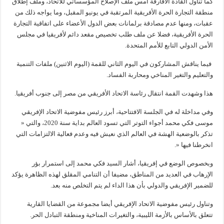
كما تناول القادة الأفارقة أمس ملف الإصلاح المؤسساتي للاتحاد، وملف إطلاق
منطقة التجارة الحرة الأفريقية المرتقبة في يونيو المقبل، وما يواجه ذلك من
عقبات، ومنها عدم مصادقة برلمانات بعض الدول الأعضاء على اتفاقية التجارة
الحرة الأفريقية، فضلا عن ملف طلب تخصيص مقعد دائم لأفريقيا في مجلس
الأمن الدولي التابع للأمم المتحدة.
فيما يناقش المشاركون في اليوم الثاني للقمة (اليوم الاثنين) ملفات التنمية
والتعليم والتغير المناخي ومحاربة الفساد.
هذا وشهدت القمة انتقال رئاسة الاتحاد الأفريقي من مصر إلى جنوب أفريقيا.
وفي مداخلة له في الجلسة الافتتاحية، أبرز رئيس مفوضية الاتحاد الإفريقي
موسى فكي محمد أجواء التوتر التي تسود العالم بداية سنة 2020، والتي «
تذكر بالوضعية الهشة في العالم الذي نعيش فيه وعدم فعالية الالتزامات التي
انخرطنا فيها «.
وبخصوص الوضع في إفريقيا، أشار السيد فكي محمد إلى استمرار بؤر
الإرهاب في العديد من المناطق، مضيفا أن التنامي المقلق لهذه الظاهرة يؤكد
للضمير الإفريقي والدولي بأن هذا الداء لم يتم التخلص منه بعد.
وتناول رئيس مفوضية الاتحاد الإفريقي أيضا مجموعة من القضايا القارية
تتعلق بالأساس بالأزمة الليبية، والتغيرات المناخية ومنطقة التبادل الحر.