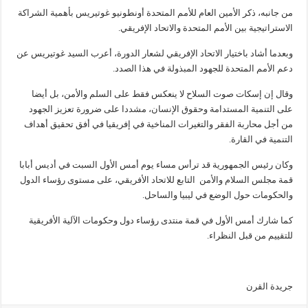
من جانبه، ذكر الأمين العام للأمم المتحدة أونطونيو غوتيريس بأهمية الشراكة
الاستراتيجية بين الأمم المتحدة والاتحاد الإفريقي.
وبعدما أشاد باختيار الاتحاد الإفريقي لشعار الدورة، أعرب السيد غوتيريس عن
دعم الأمم المتحدة للجهود المبذولة في هذا الصدد.
وقال إن إسكات صوت السلاح لا ينعكس فقط على السلم والأمن، بل أيضا
على التنمية المستدامة وحقوق الإنسان، مشددا على ضرورة تعزيز الجهود
من أجل محاربة الفقر والتغيرات المناخية في إفريقيا في أفق تحقيق أهداف
التنمية في القارة.
وكان رئيس الجمهورية قد ترأس مساء يوم أمس الأول السبت في أديس أبابا
قمة مجلس السلام والأمن التابع للاتحاد الأفريقي، على مستوى رؤساء الدول
والحكومات حول الوضع في ليبيا والساحل.
كما شارك أمس الأول في قمة منتدى رؤساء دول وحكومات الآلية الأفريقية
للتقييم من قبل النظراء.
جريدة القرن