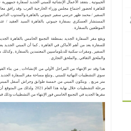
الجيبوتية , بتفقد الأعمال الإنشائية للمبني الجديد لسفارة جمهورية
للقاهرة لحضور اجتماع مجلس وزراء الخارجية العرب .وقد رافق معال
السفير / محمد ظهر حرسي سفير جيبوتي بالقاهرة والمندوب الدائم ل
المستشار العسكري بسفارة جيبوتي بالقاهرة السيد العقيد / عثما
الموظفين بالسفارة .
ويقع مقر السفارة الجديد بمنطقة التجمع الخامس بالقاهرة الجديد
للسفارة يعد من أهم الأماكن في القاهرة , كما أن المبني الجديد ي
السفير , ومقرات سكنية للدبلوماسيين المعتمدين بالسفارة , وكذلك 
والملحق الثقافي , والملحق التجاري .
هذا وقد تم الإنتهاء من المراحل الأولي من الإنشاءات , من بناء الق
متر مربع , ويتكون المبني من خمسة طوابق وجراش أسفل المبني ل
مرحلة التشطيبات خلال نهاية هذا الع
مقرها الجديد في التجمع الخامس فور الإنتهاء من التشطيبات وذلك في مطلع