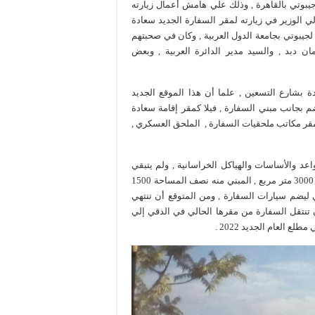
 جيبوتي بالقاهرة , وذلك علي هامش أعمال زيارته
ي الوزير في زيارته لمقر السفارة الجديد سعادة
جيبوتي بجامعة الدول العربية , وكان في صحبتهم
ن دبد , والسيد مدير الدائرة العربية , وبعض
ة بشارع التسعين , علما أن هذا الموقع الجديد
ضم بجانب مبني السفارة , فيلا كمقر إقامة سعادة
مقر مكاتب ملحقيات السفارة , الملحق العسكري ,
واعد والأساسات والهياكل الخراسانية , ولم يتبقي
سوي التشطيبات النهائية للمبني , وتبلغ مساحة مقر السفارة الجديد 3000 متر مربع , المبني منه نصف المساحة 1500
يضم سيارات السفارة , ومن المتوقع أن تنتهي
ام 2021 .ولذلك من المتوقع أن تنتقل السفارة من مقرها الحالي في الدقي إلي
 العام الجديد 2022 .