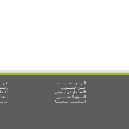
الـرئــيـــســـيـــــة
عـن ال
عـــن جيبــــوتي
رئيـس 
الاستثمار في جيبوتي
اعضاء
البـــوم الـصــــــور
البعث
اتـــصــــل بـــنــــــا
بـريـ