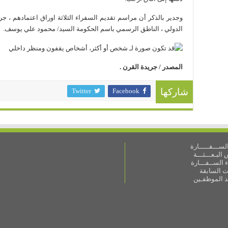
وجدير بالذكر أن مراسم تقديم السفراء الثلاثة اوراق اعتمادهم ، ج
الدولي ، الناطق الرسمي باسم الحكومة السيد/ محمود علي يوسف.
المصدر / جريدة القرن .
Twitter
Facebook
شاركها
ســـفـــــارة
البـعـــثـــة
 الســفـــارة
ات السابقة
ـد الموظفـين