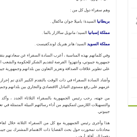
وهم سفراء دول كل من :
بريطانيا
السيدة/ باميلا جوان ماكفال .
مملكة إسبانيا
السيد/ مانويل سالازار بالما .
مملكة السويد
السيد/ هانز هنريك لوندكفيست .
وفي كلماتهم بهذه المناسبة ، أعرب السادة السفراء عن سعادتهم بتقد
جمهورية جيبوتي، وانتهزوا الفرصة لتقديم الشكر للحكومة والشعب ا
على تطوير علاقات الصداقة وتعزيز التعاون بين بلدانهم وجمهورية جيب
وأشاد السادة السفراء في ذات الوقت بالتقدم الكبير الذي تم إحرا
عزمهم على رفع مستوى التبادل الاقتصادي والتجاري بين بلدانهم وجمه
من جهته، رحب رئيس الجمهورية بالسفراء الثلاثاء الجدد ، وأك
والتسهيلات اللازمين لتمكينهم من أداء رسالتهم النبيلة المتمثلة في تع
جيبوتي.
هذا وأجرى رئيس الجمهورية مع كل من السفراء الثلاثة خلال لقا
محادثات تمحورت حول بحث القضايا ذات الاهتمام المشترك بين جيبوتي
دفعها إلى آفاق أرحب.