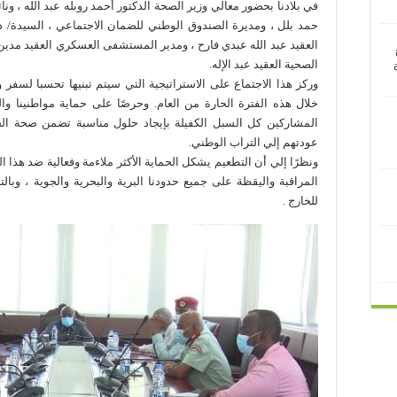
في بلادنا بحضور معالي وزير الصحة الدكتور أحمد روبله عبد الله ، ونا
حمد بلل ، ومديرة الصندوق الوطني للضمان الاجتماعي ، السيدة/ دي
العقيد عبد الله عبدي فارح ، ومدير المستشفى العسكري العقيد مد
الصحية العقيد عبد الإله.
وركز هذا الاجتماع على الاستراتيجية التي سيتم تبنيها تحسبا لسفر وت
المشاركين كل السبل الكفيلة بإيجاد حلول مناسبة تضمن صحة الجي
عودتهم إلي التراب الوطني.
ونظرًا إلي أن التطعيم يشكل الحماية الأكثر ملاءمة وفعالية ضد هذا ال
المراقبة واليقظة على جميع حدودنا البرية والبحرية والجوية ، وبا
للخارج .