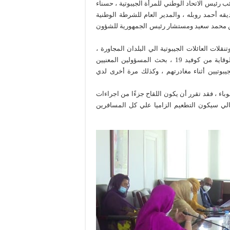
ئب رئيس الاتحاد الوطني للمرأة الجيبوتية ، حسناء
قه أحمد روبله ، والمدير العام للشرطة الوطنية
ين محمد سعيد ومستشار رئيس الجمهورية للشؤون
نقلات العائلات الجيبوتية الي البلدان المجاورة ،
خلال هذه الفترة الحارة من العام. وحرصًا على حماية مواطنينا والوقاية من كوفيد 19 ، بحث المسؤولين المعنيين
بوتيين أثناء مغادرتهم ، وكذلك مرة أخرى لدي
وباء ، فقد تقرر أن يكون اللقاح جزءًا من اجراءات
لتالي سيكون التطعيم الزاميا علي كل المسافرين