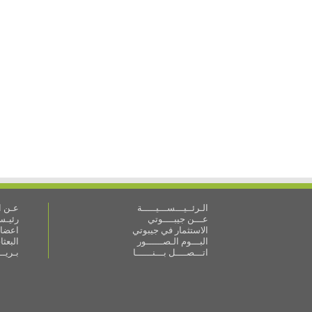
الـرئــيـــســـيـــــة
عـن ال
عـــن جيبــــوتي
رئيـس 
الاستثمار في جيبوتي
اعضاء
البـــوم الـصــــــور
البعث
اتـــصــــل بـــنــــــا
بـريـ