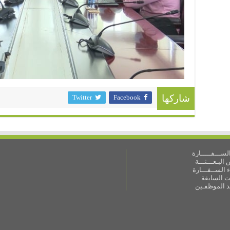
Twitter
Facebook
شاركها
ســـفـــــارة
البـعـــثـــة
 الســفـــارة
ات السابقة
ـد الموظفـين