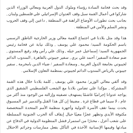
وقد بحث فخامة السادة رؤساء وملوك الدول العربية ومعالي الوزراء الذين
شاركوا في أعمال القمة سبل وقف العدوان الإسرائيلي علي فلسطين ولبنان ,
بجانب بحث تطورات الأوضاع الراهنة في المنطقة , داعين إلي وقف الحروب
ونشر السلم والأمن في المنطقة .
هذا وقد مثل بلادنا في اجتماع القمة معالي وزير الخارجية الناطق الرسمي
باسم الحكومة السيد/ محمود علي يوسف , وذلك نيابة عن فخامة رئيس
الجمهورية السيد/ إسماعيل عمر جيله , وذلك علي رأس وفد رفيع المستوي ,
ضم سعادة السفير/ أحمد علي بري , سفير جيبوتي بالقاهرة , المندوب الدائم
لجيبوتي بجامعة الدول العربية , وسعادة السفير / ضياء الدين بامخرمة , سفير
جيبوتي بالرياض المندوب الدائم لجيبوتي بمنظمة التعاون الإسلامي .
وقد ألقي معالي الوزير/ محمود علي يوسف , كلمة بلادنا خلال هذه القمة
المشتركة , مؤكدا علي تضامن بلادنا مع الشعب الفلسطيني الشقيق الذي
يواجه عدوانا إجراميًا غاشمًا يستهدف تصفيته وإزالته من الوجود منذ أكثر من
عام ، لا سيما في قطاع غزة , مضيفا إن كل هذا القتل والتدمير غير المسبوق
يحدث بينما تقف الأسرة الدولية وأجهزة منظمة الأمم المتحدة المتخصصة
مكتوفة الأيدي وتظهر عجزًا معيبًا حيال إيقاف آلة الحرب الجنونية المسلطة
على شعب أعزل ، محذرًا من استمرار فشل المنظومة الدولية في الدفاع عن
مبادئها وقيمها الإنسانية الآخذة في التآكل بفعل ممارسات وجرائم الاحتلال