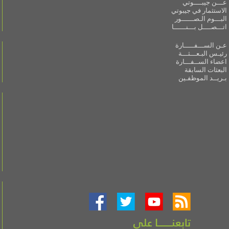
عـــن جيبــــوتي
الاستثمار في جيبوتي
البـــوم الـصــــــور
اتـــصــــل بـــنــــــا
عـن الســـفـــــارة
رئيـس البـعـــثـــة
اعضاء الســفـــارة
البعثات السابقة
بـريــد الموظفـين